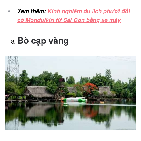
Xem thêm:
Kinh nghiệm du lịch phượt đồi
cỏ Mondulkiri từ Sài Gòn bằng xe máy
Bò cạp vàng