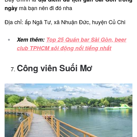
mà bạn nên đi đó nha
ngày
Địa chỉ: ấp Ngã Tư, xã Nhuận Đức, huyện Củ Chi
Xem thêm:
Top 25 Quán bar Sài Gòn, beer
club TPHCM sôi động nổi tiếng nhất
Công viên Suối Mơ