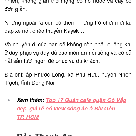
nhiên, không gian thơ mộng có hồ nước và cây cỏ
đơn giản.
Nhưng ngoài ra còn có thêm những trò chơi mới lạ:
đạp xe nổi, chèo thuyền Kayak…
Và chuyến đi của bạn sẽ không còn phải lo lắng khi
ở đây phục vụ đầy đủ các món ăn nổi tiếng và có cả
hải sản tươi ngon để phục vụ du khách.
Địa chỉ: ấp Phước Long, xã Phú Hữu, huyện Nhơn
Trạch, tỉnh Đồng Nai
Xem thêm:
Top 17 Quán cafe quận Gò Vấp
đẹp, giá rẻ có view sống ảo ở Sài Gòn –
TP. HCM