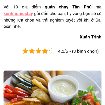
Với 10 địa điểm
mà
quán chay Tân P
hú
gửi đến cho bạn, hy vọng bạn sẽ có
kenhhomestay
những lựa chọn và trải nghiệm tuyệt vời khi ở Sài
Gòn nhé.
Xuân Trinh
4.3/5 - (3 bình chọn)
Post
navigation