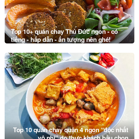
Top 10+ quán chay Thủ Đức ngon - có
tiếng - hấp dẫn - ấn tượng nên ghé!
Top 10 quán chay quận 4 ngon “độc nhất
vô nhị” do thực khách bầu chọn