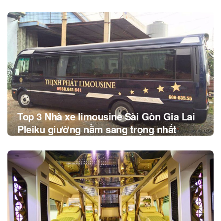
Post
navigation
Top 3 Nhà xe limousine Sài Gòn Gia Lai
Pleiku giường nằm sang trọng nhất