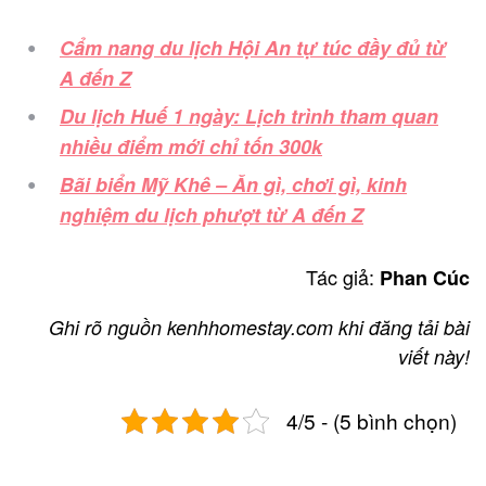
Cẩm nang du lịch Hội An tự túc đầy đủ từ
A đến Z
Du lịch Huế 1 ngày: Lịch trình tham quan
nhiều điểm mới chỉ tốn 300k
Bãi biển Mỹ Khê – Ăn gì, chơi gì, kinh
nghiệm du lịch phượt từ A đến Z
Tác giả:
Phan Cúc
Ghi rõ nguồn kenhhomestay.com khi đăng tải bài
viết này!
4/5 - (5 bình chọn)