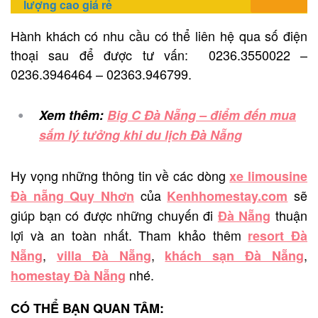
lượng cao giá rẻ
Hành khách có nhu cầu có thể liên hệ qua số điện
thoại sau để được tư vấn: 0236.3550022 –
0236.3946464 – 02363.946799.
Xem thêm:
Big C Đà Nẵng – điểm đến mua
sắm lý tưởng khi du lịch Đà Nẵng
Hy vọng những thông tin về các dòng
xe limousine
của
sẽ
Đà nẵng Quy Nhơn
Kenhhomestay.com
giúp bạn có được những chuyến đi
thuận
Đà Nẵng
lợi và an toàn nhất. Tham khảo thêm
resort Đà
,
,
,
Nẵng
villa Đà Nẵng
khách sạn Đà Nẵng
nhé.
homestay Đà Nẵng
CÓ THỂ BẠN QUAN TÂM: