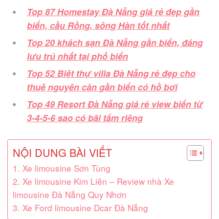
Top 87 Homestay Đà Nẵng giá rẻ đẹp gần
biển, cầu Rồng, sông Hàn tốt nhất
Top 20 khách sạn Đà Nẵng gần biển, đáng
lưu trú nhất tại phố biển
Top 52 Biệt thự villa Đà Nẵng rẻ đẹp cho
thuê nguyên căn gần biển có hồ bơi
Top 49 Resort Đà Nẵng giá rẻ view biển từ
3-4-5-6 sao có bãi tắm riêng
NỘI DUNG BÀI VIẾT
1. Xe limousine Sơn Tùng
2. Xe limousine Kim Liên – Review nhà Xe
limousine Đà Nẵng Quy Nhơn
3. Xe Ford limousine Dcar Đà Nẵng