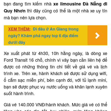
bạn đang tìm kiếm nhà
xe limousine Đà Nẵng đi
thì đây cũng có thể là một nhà xe uy tín
Quy Nhơn
mà bạn nên lựa chọn.
XEM THÊM:
Đi đâu ở An Giang trong
ngày? Khám phá ngay top 6 địa điểm
dưới đây
Xe xuất phát từ 4h30, 10h hằng ngày, là dòng xe
Ford Transit 16 chỗ, chính vì vây bạn cần liên hệ để
được có những thông tin chi tiết về giá vé và lịch
trình xe. Trên xe, hành khách sẽ được sử dụng wifi,
ổ cắm sạc miễn phí, bên cạnh đó, với tủ lạnh mini,
bạn sẽ được phục vụ nước uống và khăn lạnh xuyên
suốt hành trình.
Giá vé 140.000 VNĐ/hành khách. Mức giá vé có thể
tăng vào các dịp tết, tuy nhiên, mức tăng không