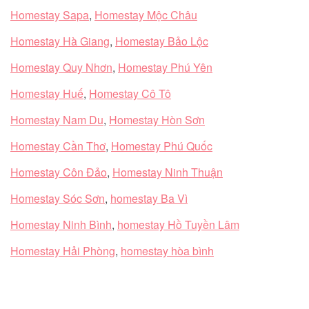
Homestay Sapa
,
Homestay Mộc Châu
Homestay Hà Giang
,
Homestay Bảo Lộc
Homestay Quy Nhơn
,
Homestay Phú Yên
Homestay Huế
,
Homestay Cô Tô
Homestay Nam Du
,
Homestay Hòn Sơn
Homestay Cần Thơ
,
Homestay Phú Quốc
Homestay Côn Đảo
,
Homestay Ninh Thuận
Homestay Sóc Sơn
,
homestay Ba Vì
Homestay Ninh Bình
,
homestay Hồ Tuyền Lâm
Homestay Hải Phòng
,
homestay hòa bình