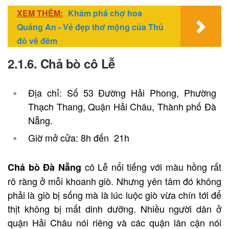
XEM THÊM:
Khám phá chợ hoa
Quảng An - Vẻ đẹp thơ mộng của Thủ
đô về đêm
2.1.6. Chả bò cô Lễ
Địa chỉ: Số 53 Đường Hải Phong, Phường
Thạch Thang, Quận Hải Châu, Thành phố Đà
Nẵng.
Giờ mở cửa: 8h đến 21h
cô Lễ nổi tiếng với màu hồng rất
Chả bò Đà Nẵng
rõ ràng ở mỗi khoanh giò. Nhưng yên tâm đó không
phải là giò bị sống mà là lúc luộc giò vừa chín tới để
thịt không bị mất dinh dưỡng. Nhiều người dân ở
quận Hải Châu nói riêng và các quận lân cận nói