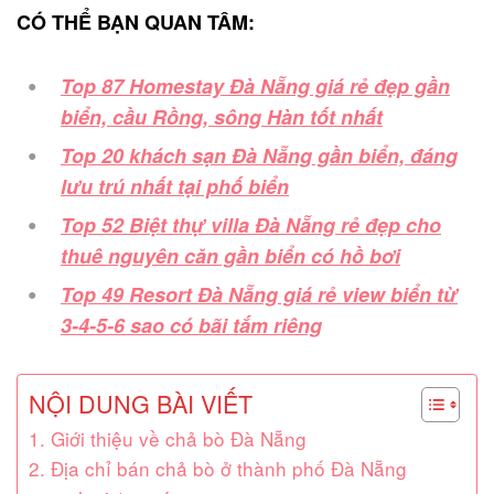
CÓ THỂ BẠN QUAN TÂM:
Top 87 Homestay Đà Nẵng giá rẻ đẹp gần
biển, cầu Rồng, sông Hàn tốt nhất
Top 20 khách sạn Đà Nẵng gần biển, đáng
lưu trú nhất tại phố biển
Top 52 Biệt thự villa Đà Nẵng rẻ đẹp cho
thuê nguyên căn gần biển có hồ bơi
Top 49 Resort Đà Nẵng giá rẻ view biển từ
3-4-5-6 sao có bãi tắm riêng
NỘI DUNG BÀI VIẾT
1. Giới thiệu về chả bò Đà Nẵng
2. Địa chỉ bán chả bò ở thành phố Đà Nẵng