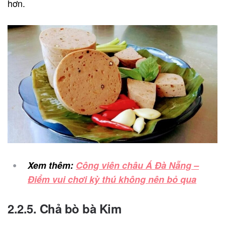
hơn.
Xem thêm:
Công viên châu Á Đà Nẵng –
Điểm vui chơi kỳ thú không nên bỏ qua
2.2.5. Chả bò bà Kim