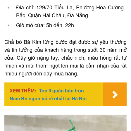
Địa chỉ: 129/70 Tiểu La, Phường Hòa Cường
Bắc, Quận Hải Châu, Đà Nẵng.
Giờ mở cửa: 5h đến 22h
Chả bò Bà Kim từng bước đạt được sự yêu thương
và tin tưởng của khách hàng trong suốt 30 năm mở
cửa. Cây giò nặng tay, chắc nịch, màu hồng rất tự
nhiên và mùi thơm ngọt lên mũi là cảm nhận của rất
nhiều người đến đây mua hàng.
XEM THÊM:
Top 9 quán bún trộn
Nam Bộ ngon bổ rẻ nhất tại Hà Nội