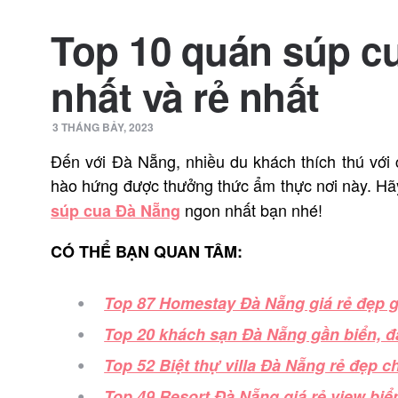
Top 10 quán súp c
nhất và rẻ nhất
3 THÁNG BẢY, 2023
Đến với Đà Nẵng, nhiều du khách thích thú với 
hào hứng được thưởng thức ẩm thực nơi này. H
ngon
nhất bạn nhé!
súp cua Đà Nẵng
CÓ THỂ BẠN QUAN TÂM:
Top 87 Homestay Đà Nẵng giá rẻ đẹp g
Top 20 khách sạn Đà Nẵng gần biển, đá
Top 52 Biệt thự villa Đà Nẵng rẻ đẹp 
Top 49 Resort Đà Nẵng giá rẻ view biển