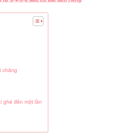
t
i chăng
i ghé đến một lần