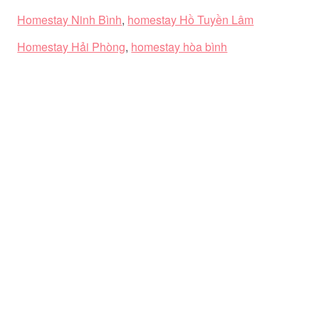
Homestay Ninh Bình
,
homestay Hồ Tuyền Lâm
Homestay Hải Phòng
,
homestay hòa bình