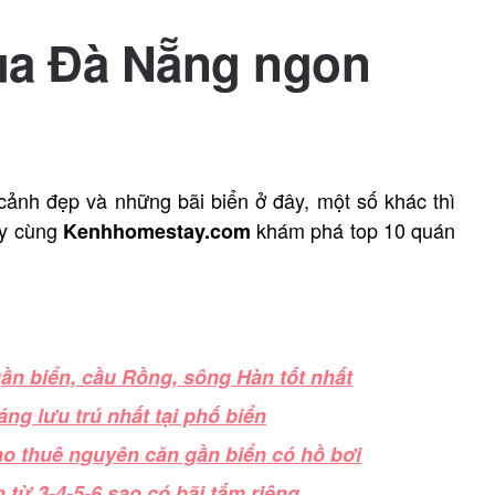
ua Đà Nẵng ngon
cảnh đẹp và những bãi biển ở đây, một số khác thì
ãy cùng
khám phá top 10 quán
Kenhhomestay.com
ần biển, cầu Rồng, sông Hàn tốt nhất
ng lưu trú nhất tại phố biển
cho thuê nguyên căn gần biển có hồ bơi
 từ 3-4-5-6 sao có bãi tắm riêng