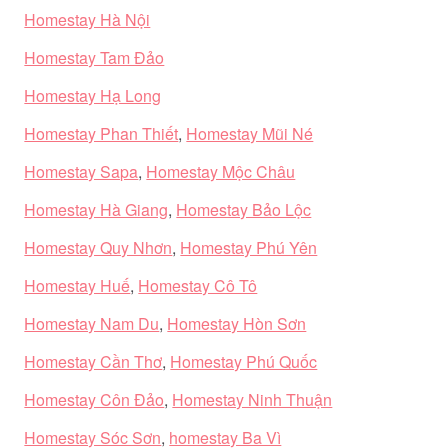
Homestay Hà Nội
Homestay Tam Đảo
Homestay Hạ Long
Homestay Phan Thiết
,
Homestay Mũi Né
Homestay Sapa
,
Homestay Mộc Châu
Homestay Hà Giang
,
Homestay Bảo Lộc
Homestay Quy Nhơn
,
Homestay Phú Yên
Homestay Huế
,
Homestay Cô Tô
Homestay Nam Du
,
Homestay Hòn Sơn
Homestay Cần Thơ
,
Homestay Phú Quốc
Homestay Côn Đảo
,
Homestay Ninh Thuận
Homestay Sóc Sơn
,
homestay Ba Vì