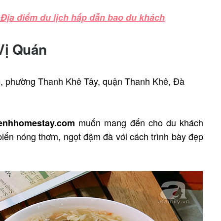
ịa điểm du lịch hấp dẫn bao du khách
Vị Quán
ê, phường Thanh Khê Tây, quận Thanh Khê, Đà
muốn mang đến cho du khách
enhhomestay.com
biến nóng thơm, ngọt đậm đà với cách trình bày đẹp