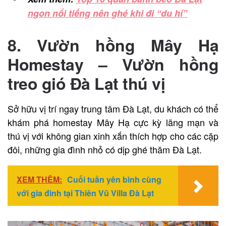
ngon nổi tiếng nên ghé khi đi “du hí”
8. Vườn hồng Mây Hạ
Homestay – Vườn hồng
treo gió Đà Lạt thú vị
Sở hữu vị trí ngay trung tâm Đà Lạt, du khách có thể
khám phá homestay Mây Hạ cực kỳ lãng mạn và
thú vị với không gian xinh xắn thích hợp cho các cặp
đôi, những gia đình nhỏ có dịp ghé thăm Đà Lạt.
XEM THÊM:
Cuối tuần yên bình cùng
với gia đình tại Thiên Vũ Villa Đà Lạt