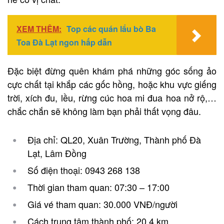
XEM THÊM:
Top các quán lẩu bò Ba
Toa Đà Lạt ngon hấp dẫn
Đặc biệt đừng quên khám phá những góc sống ảo
cực chất tại khắp các gốc hồng, hoặc khu vực giếng
trời, xích đu, lều, rừng cúc hoa mi đua hoa nở rộ,…
chắc chắn sẽ không làm bạn phải thất vọng đâu.
Địa chỉ: QL20, Xuân Trường, Thành phố Đà
Lạt, Lâm Đồng
Số điện thoại: 0943 268 138
Thời gian tham quan: 07:30 – 17:00
Giá vé tham quan: 30.000 VNĐ/người
Cách trung tâm thành phố: 20,4 km