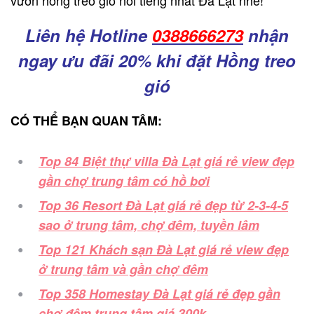
Liên hệ
Hotline
0388666273
nhận
ngay ưu đãi 20% khi đặt Hồng treo
gió
CÓ THỂ BẠN QUAN TÂM:
Top 84 Biệt thự villa Đà Lạt giá rẻ view đẹp
gần chợ trung tâm có hồ bơi
Top 36 Resort Đà Lạt giá rẻ đẹp từ 2-3-4-5
sao ở trung tâm, chợ đêm, tuyền lâm
Top 121 Khách sạn Đà Lạt giá rẻ view đẹp
ở trung tâm và gần chợ đêm
Top 358 Homestay Đà Lạt giá rẻ đẹp gần
chợ đêm trung tâm giá 300k